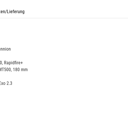
ten/Lieferung
unnion
, Rapidfire+
-MT500, 180 mm
Exo 2.3