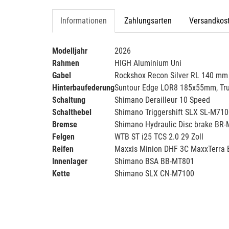
Informationen
Zahlungsarten
Versandkos
Modelljahr
2026
Rahmen
HIGH Aluminium Uni
Gabel
Rockshox Recon Silver RL 140 mm
Hinterbaufederung
Suntour Edge LOR8 185x55mm, Tr
Schaltung
Shimano Derailleur 10 Speed
Schalthebel
Shimano Triggershift SLX SL-M7100
Bremse
Shimano Hydraulic Disc brake BR
Felgen
WTB ST i25 TCS 2.0 29 Zoll
Reifen
Maxxis Minion DHF 3C MaxxTerra 
Innenlager
Shimano BSA BB-MT801
Kette
Shimano SLX CN-M7100