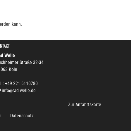
werden kann.
NTAKT
ad Welle
uchheimer Straße 32-34
1063 Köln
l.: +49 221 6110780
info@rad-welle.de
Zur Anfahrtskarte
n
Datenschutz