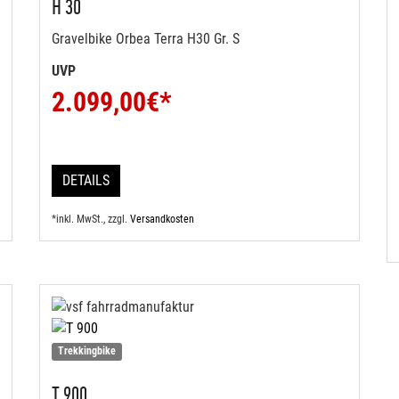
H 30
Gravelbike Orbea Terra H30 Gr. S
UVP
2.099,00
€*
DETAILS
*inkl. MwSt., zzgl.
Versandkosten
Trekkingbike
T 900