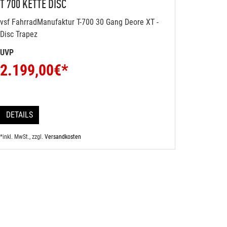
T 700 KETTE DISC
vsf FahrradManufaktur T-700 30 Gang Deore XT -
Disc Trapez
UVP
2.199,00
€*
DETAILS
*inkl. MwSt., zzgl.
Versandkosten